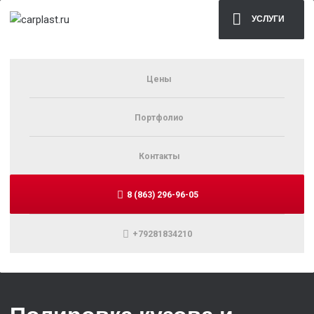
УСЛУГИ
Цены
Портфолио
Контакты
8 (863) 296-96-05
+79281834210