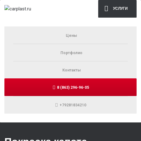
УСЛУГИ
Цены
Портфолио
Контакты
8 (863) 296-96-05
+79281834210