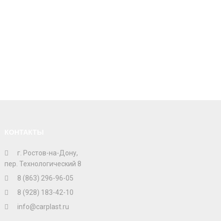
КОНТАКТЫ
г. Ростов-на-Дону,
пер. Технологический 8
8 (863) 296-96-05
8 (928) 183-42-10
info@carplast.ru